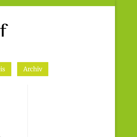
is
Archiv